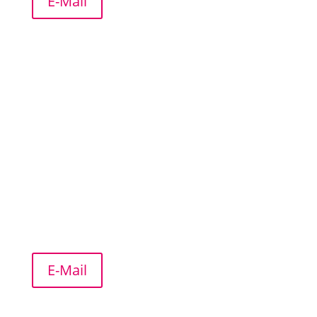
E-Mail
Team
Selina
Geißler
Lehrerin für HipHop und MOMMY CLUB |
Kundendienst
E-Mail