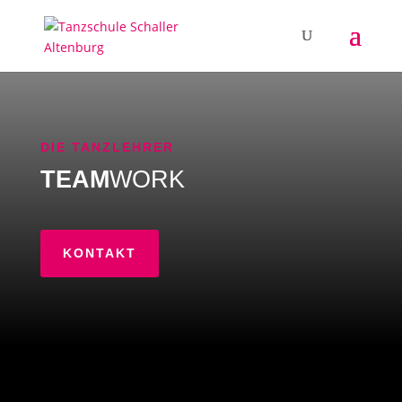
DIE TANZLEHRER
TEAM
WORK​
KONTAKT