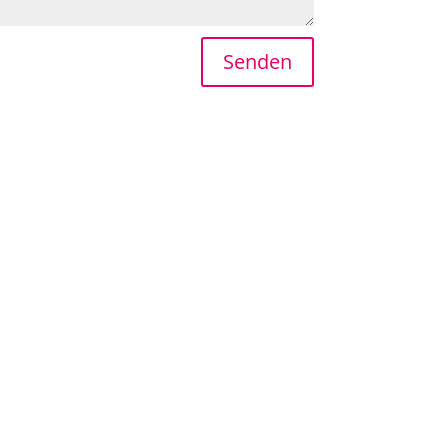
Senden
 Eines was man nicht so schnell vergisst, weil
chtige für sie!