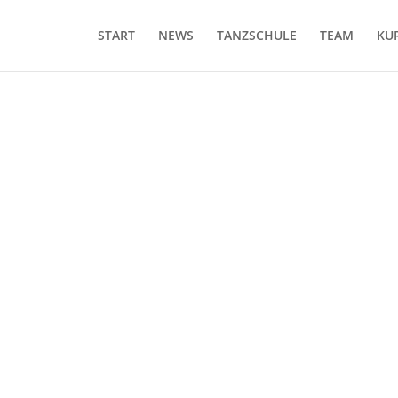
START
NEWS
TANZSCHULE
TEAM
KU
Verbindung aufnehmen
Kontakt
Telefon
03447 – 315945
Mobil 1