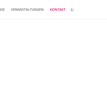
RSE
VERANSTALTUNGEN
KONTAKT
Adresse
Tanzschule Schaller
Johannisstraße 23
04600 Altenburg